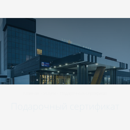
423570
,
Республика Татарстан
,
Нижнекамск
,
+7 800 511-98-45
проспект Шинников, 8
RU
Главная
-
Услуги
-
Подарочный сертификат
Подарочный сертификат