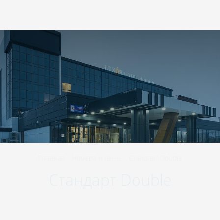
423570
,
Республика Татарстан
,
Нижнекамск
,
+7 800 511-98-45
проспект Шинников, 8
RU
Главная
-
Номера и цены
-
Стандарт Double
Стандарт Double