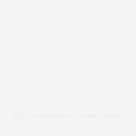
Бронируй сейчас
по выгодной
цене
Другие варианты размещения