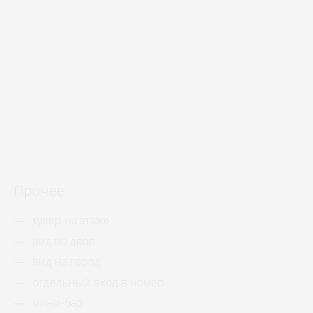
унитаз
банные полотенца
ванная комната
душевая кабина
раковина
банные принадлежности
гигиенические средства
Прочее
кулер на этаже
вид во двор
вид на город
отдельный вход в номер
мини-бар