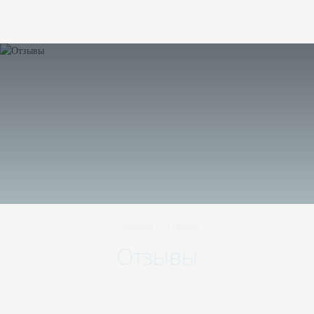
423570
,
Республика Татарстан
,
Нижнекамск
,
+7 800 511-98-45
проспект Шинников, 8
RU
Главная
-
Отзывы
Отзывы