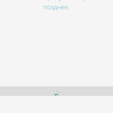
позднее.
© 2026 Гостиничный комплекс «LUXOR», Нижнекамск.
Официальный сайт.